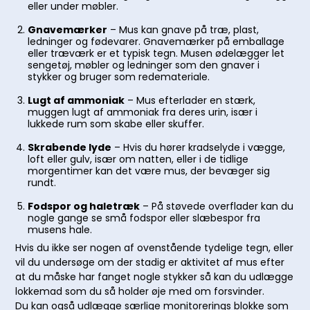
eller under møbler.
Gnavemærker
– Mus kan gnave på træ, plast,
ledninger og fødevarer. Gnavemærker på emballage
eller træværk er et typisk tegn. Musen ødelægger let
sengetøj, møbler og ledninger som den gnaver i
stykker og bruger som redemateriale.
Lugt af ammoniak
– Mus efterlader en stærk,
muggen lugt af ammoniak fra deres urin, især i
lukkede rum som skabe eller skuffer.
Skrabende lyde
– Hvis du hører kradselyde i vægge,
loft eller gulv, især om natten, eller i de tidlige
morgentimer kan det være mus, der bevæger sig
rundt.
Fodspor og haletræk
– På støvede overflader kan du
nogle gange se små fodspor eller slæbespor fra
musens hale.
Hvis du ikke ser nogen af ovenstående tydelige tegn, eller
vil du undersøge om der stadig er aktivitet af mus efter
at du måske har fanget nogle stykker så kan du udlægge
lokkemad som du så holder øje med om forsvinder.
Du kan også udlægge særlige monitorerings blokke som