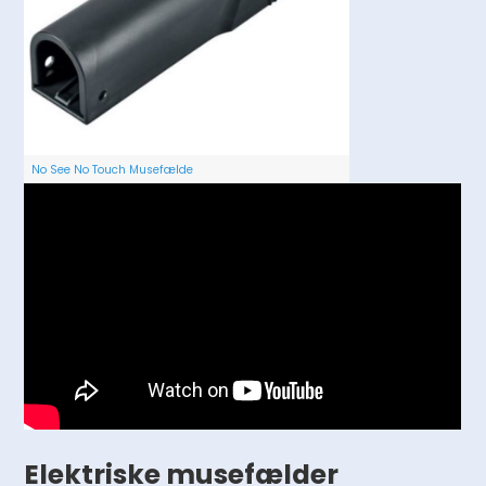
No See No Touch Musefælde
Elektriske musefælder