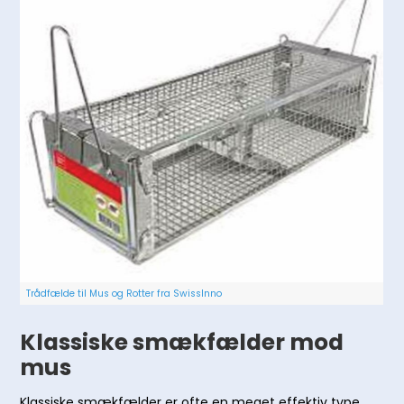
Trådfælde til Mus og Rotter fra SwissInno
Klassiske smækfælder mod
mus
Klassiske smækfælder er ofte en meget effektiv type