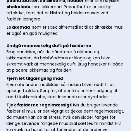
peanutbutter
,
solsikkefrø
,
nødder
eller små stykker
chokolade
som lokkemad. Peanutbutter er særligt
effektivt, fordi det er klistret og holder musen ved
fælden længere.
Lokkemad
som er specialfremstillet til at tiltrække mus
er også en god mulighed
Undgå menneskelig duft på fælderne
Brug handsker, når du håndterer fælderne og
lokkemaden, da halsbåndmus er kloge og kan blive
skræmt væk af menneskelig duft. Brug handsker til både
at placere lokkemad og fælden.
Fjern let tilgængelig mad
Fjern alle andre madkilder, så musen bliver nødt til at
opsøge fælden. Sørg for, at der ikke er nem adgang til
mad i køkkenskabe, skraldespande eller dyrefoder.
Tjek fælderne regelmæssigt
Hvis du bruger levende
fælder til mus, er det vigtigt at tjekke dem regelmæssigt,
da musen kan dø af stress, hvis den sidder fanget for
længe. Levende fangede mus skal sættes fri mindst 1-2
km væk fra huset for at forhindre, at de finder vej