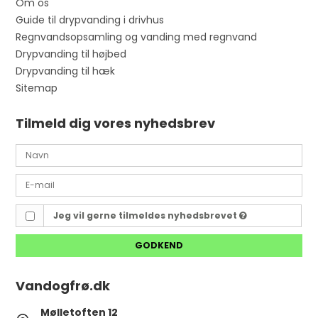
Om os
Guide til drypvanding i drivhus
Regnvandsopsamling og vanding med regnvand
Drypvanding til højbed
Drypvanding til hæk
Sitemap
Tilmeld dig vores nyhedsbrev
Jeg vil gerne tilmeldes nyhedsbrevet
GODKEND
Vandogfrø.dk
Mølletoften 12