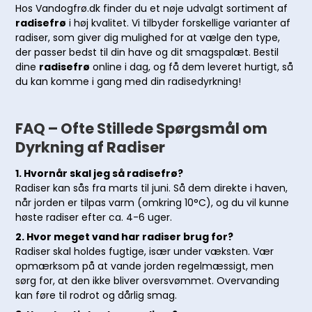
Hos Vandogfrø.dk finder du et nøje udvalgt sortiment af
radisefrø
i høj kvalitet. Vi tilbyder forskellige varianter af
radiser, som giver dig mulighed for at vælge den type,
der passer bedst til din have og dit smagspalæt. Bestil
dine
radisefrø
online i dag, og få dem leveret hurtigt, så
du kan komme i gang med din radisedyrkning!
FAQ – Ofte Stillede Spørgsmål om
Dyrkning af Radiser
1. Hvornår skal jeg så radisefrø?
Radiser kan sås fra marts til juni. Så dem direkte i haven,
når jorden er tilpas varm (omkring 10°C), og du vil kunne
høste radiser efter ca. 4-6 uger.
2. Hvor meget vand har radiser brug for?
Radiser skal holdes fugtige, især under væksten. Vær
opmærksom på at vande jorden regelmæssigt, men
sørg for, at den ikke bliver oversvømmet. Overvanding
kan føre til rodrot og dårlig smag.