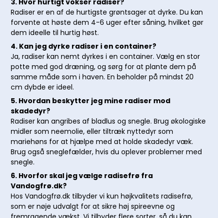
3. Hvor hurtigt vokser radiser?
Radiser er en af de hurtigste grøntsager at dyrke. Du kan
forvente at høste dem 4-6 uger efter såning, hvilket gør
dem ideelle til hurtig høst.
4. Kan jeg dyrke radiser i en container?
Ja, radiser kan nemt dyrkes i en container. Vælg en stor
potte med god dræning, og sørg for at plante dem på
samme måde som i haven. En beholder på mindst 20
cm dybde er ideel.
5. Hvordan beskytter jeg mine radiser mod
skadedyr?
Radiser kan angribes af bladlus og snegle. Brug økologiske
midler som neemolie, eller tiltræk nyttedyr som
mariehøns for at hjælpe med at holde skadedyr væk.
Brug også sneglefælder, hvis du oplever problemer med
snegle.
6. Hvorfor skal jeg vælge radisefrø fra
Vandogfrø.dk?
Hos Vandogfrø.dk tilbyder vi kun højkvalitets radisefrø,
som er nøje udvalgt for at sikre høj spireevne og
fremragende vækst. Vi tilbyder flere sorter, så du kan