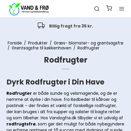
Alt indenfor havev
fra 35 kr.
Drypvanding og pop-up va
Forside
/
Produkter
/
Græs- blomster- og grøntsagsfrø
/
Grøntsagsfrø til køkkenhaven
/
Rodfrugter
Rodfrugter
Dyrk Rodfrugter i Din Have
Rodfrugter
er både sunde og velsmagende, og de er
nemme at dyrke i din have. fra Rødbeder til kålroer og
pastinak – der findes et væld af forskellige rodfrugter,
der kan bruges i alt fra supper og salater til bagte retter
og som tilbehør. Hos Vandogfrø.dk tilbyder vi et udvalg af
rodfrugtsfrø
, som gør det muligt for både nybegyndere
og erfarne gartnere at få succes med dyrkning af sunde