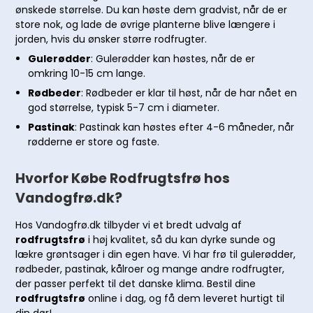
ønskede størrelse. Du kan høste dem gradvist, når de er
store nok, og lade de øvrige planterne blive længere i
jorden, hvis du ønsker større rodfrugter.
Gulerødder
: Gulerødder kan høstes, når de er
omkring 10-15 cm lange.
Rødbeder
: Rødbeder er klar til høst, når de har nået en
god størrelse, typisk 5-7 cm i diameter.
Pastinak
: Pastinak kan høstes efter 4-6 måneder, når
rødderne er store og faste.
Hvorfor Købe Rodfrugtsfrø hos
Vandogfrø.dk?
Hos Vandogfrø.dk tilbyder vi et bredt udvalg af
rodfrugtsfrø
i høj kvalitet, så du kan dyrke sunde og
lækre grøntsager i din egen have. Vi har frø til gulerødder,
rødbeder, pastinak, kålroer og mange andre rodfrugter,
der passer perfekt til det danske klima. Bestil dine
rodfrugtsfrø
online i dag, og få dem leveret hurtigt til
din dør!