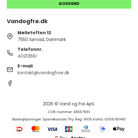
GODKEND
Vandogfrø.dk
Mølletoften 12
7550 Sørvad, Danmark
Telefonnr.
40201661
E-mail
kontakt@vandogfroe.dk
2026 © Vand og Frø ApS.
CVR-nummer: 43557661
Bankoplysninger: Sparrekassen Thy. Reg: 9106 Konto: 0006761410