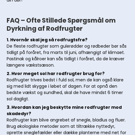
FAQ – Ofte Stillede Spørgsmål om
Dyrkning af Rodfrugter
1. Hvornår skal jeg så rodfrugtsfrø?
De fleste rodfrugter som gulerødder og rødbeder bør sås
tidligt på foråret, fra marts til juni, afhængigt af klimaet.
Pastinak og kålroer kan sås tidligt i foråret, da de kræver
længere vækstsæson.
2. Hvor meget sol har rodfrugter brug for?
Rodfrugter trives bedst i fuld sol, men de kan også klare
sig med lidt skygge i løbet af dagen. For at opnå den
bedste vækst og sundhed, skal de have mindst 6 timer
sol dagligt.
3. Hvordan kan jeg beskytte mine rodfrugter mod
skadedyr?
Rodfrugter kan blive angrebet af snegle, bladlus og fluer.
Brug økologiske metoder som at tiltrække nyttedyr,
oprette sneglefælder eller dække planterne med net for