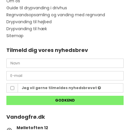
Om os
Guide til drypvanding i drivhus
Regnvandsopsamling og vanding med regnvand
Drypvanding til højbed
Drypvanding til hæk
Sitemap
Tilmeld dig vores nyhedsbrev
Jeg vil gerne tilmeldes nyhedsbrevet
GODKEND
Vandogfrø.dk
Mølletoften 12