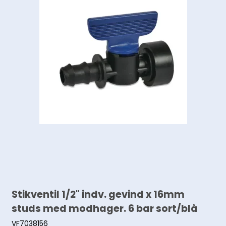
Stikventil 1/2" indv. gevind x 16mm
studs med modhager. 6 bar sort/blå
VF7038156