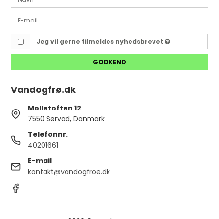
Jeg vil gerne tilmeldes nyhedsbrevet
GODKEND
Vandogfrø.dk
Mølletoften 12
7550 Sørvad, Danmark
Telefonnr.
40201661
E-mail
kontakt@vandogfroe.dk