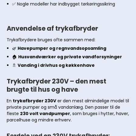
✅ Nogle modeller har indbygget tørkøringssikring
Anvendelse af trykafbryder
Trykafbrydere bruges ofte sammen med:
🌿
Havepumper og regnvandsopsamling
🏠
Husvandværker og private vandforsyninger
🚿
Vanding i drivhus og køkkenhave
Trykafbryder 230V – den mest
brugte til hus og have
En
trykafbryder 230V
er den mest almindelige model til
private pumper og små vandanlæg. Den passer til de
fleste
230 volt vandpumper
, som bruges i hytter, haver,
parcelhuse og mindre erhverv.
Fordele ved en 230V trykafbryder: