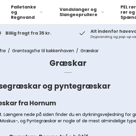
Palletanke
PEL rø
Vandslanger og
og
rør og
Slangeoprullere
Regnvand
Spænd
Alt indenfor havev
Billig fragt fra 35 kr.
Drypvanding og pop-up v
Klokoblinger
frø
/
Grøntsagsfrø til køkkenhaven
/
Græskar
Græskar
Kuglehane
pisegræskar og pyntegræskar
Plasthaner
Bundventiler,
Flydeventiler og
skar fra Hornum
Kontraventiler
t. Længere nede på siden finder du en dyrkningsvejledning for 
Ventilboks
Moskus-, og Pyntegræskar er nogle af de mest almindelige type
PVC Haner og
Limfittings