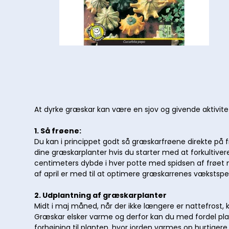
At dyrke græskar kan være en sjov og givende aktivitet
1. Så frøene:
Du kan i princippet godt så græskarfrøene direkte på 
dine græskarplanter hvis du starter med at forkultiver
centimeters dybde i hver potte med spidsen af frøet ne
af april er med til at optimere græskarrenes vækstspe
2. Udplantning af græskarplanter
Midt i maj måned, når der ikke længere er nattefrost, k
Græskar elsker varme og derfor kan du med fordel plac
forhøjning til planten, hvor jorden varmes op hurtigere