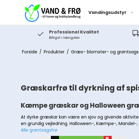
Vandingsudstyr
Professionel Kvalitet
Billigst i længden
Forside
/
Produkter
/
Græs- blomster- og grøntsags
il
Græskarfrø til dyrkning af s
Kæmpe græskar og Halloween græ
Husvandværk
Dykpumper
At dyrke græskar kan være en sjov og givende aktivite
en grundig vejledning. Halloween-, Kæmpe-, Mandel-, 
Jetpumper til
Alle grøntsagsfrø
havevanding