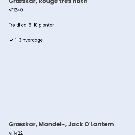
Græskar, Rouge trés hâtif
Skydeventil
VF1240
Frø til ca. 8-10 planter
1-3 hverdage
Græskar, Mandel-, Jack O'Lantern
VF1422