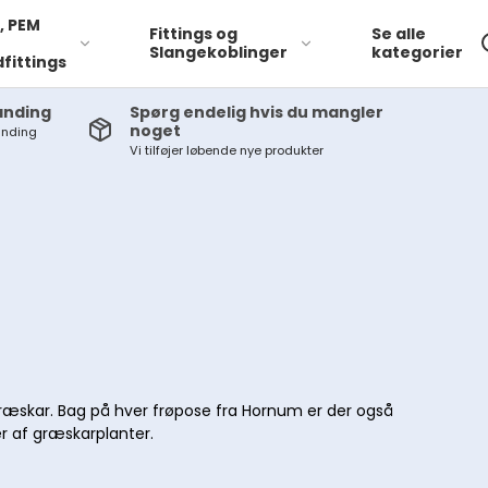
r, PEM
Fittings og
Se alle
Slangekoblinger
kategorier
fittings
anding
Spørg endelig hvis du mangler
noget
anding
Vi tilføjer løbende nye produkter
græskar. Bag på hver frøpose fra Hornum er der også
r af græskarplanter.