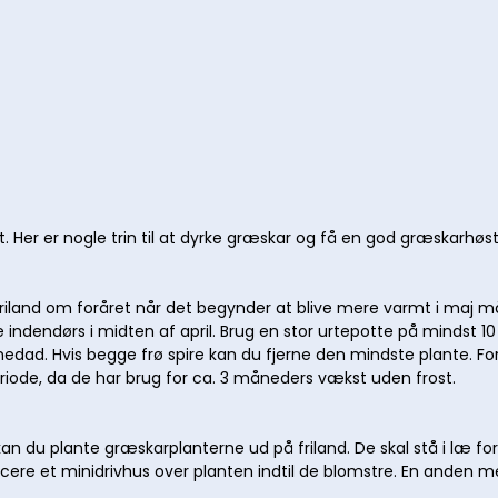
. Her er nogle trin til at dyrke græskar og få en god græskarhøst
friland om foråret når det begynder at blive mere varmt i maj m
e indendørs i midten af april. Brug en stor urtepotte på mindst 1
dad. Hvis begge frø spire kan du fjerne den mindste plante. Fors
riode, da de har brug for ca. 3 måneders vækst uden frost.
an du plante græskarplanterne ud på friland. De skal stå i læ for
ere et minidrivhus over planten indtil de blomstre. En anden met
.