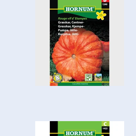
Brøndpumper
Tilbehør til pumper