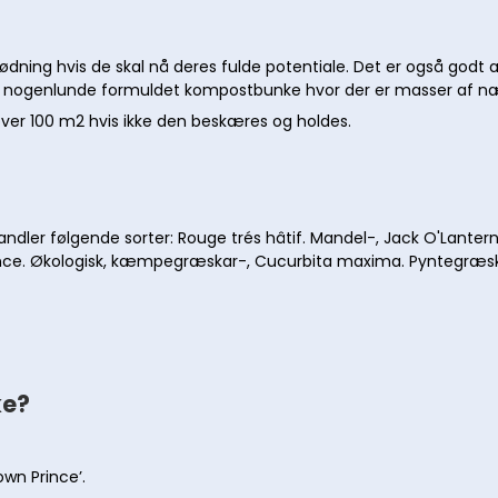
ødning hvis de skal nå deres fulde potentiale. Det er også god
en nogenlunde formuldet kompostbunke hvor der er masser af n
over 100 m2 hvis ikke den beskæres og holdes.
andler følgende sorter: Rouge trés hâtif. Mandel-, Jack O'Lantern
e. Økologisk, kæmpegræskar-, Cucurbita maxima. Pyntegræskar-
ke?
wn Prince’.