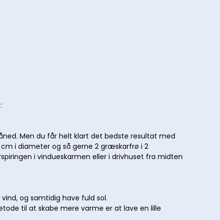
:
åned. Men du får helt klart det bedste resultat med
0 cm i diameter og så gerne 2 græskarfrø i 2
piringen i vindueskarmen eller i drivhuset fra midten
 vind, og samtidig have fuld sol.
ode til at skabe mere varme er at lave en lille