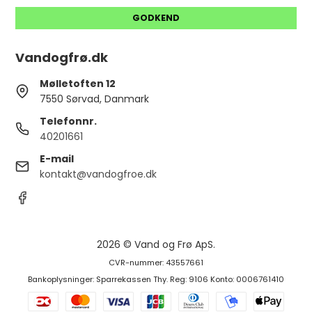
GODKEND
Vandogfrø.dk
Mølletoften 12
7550 Sørvad, Danmark
Telefonnr.
40201661
E-mail
kontakt@vandogfroe.dk
2026 © Vand og Frø ApS.
CVR-nummer: 43557661
Bankoplysninger: Sparrekassen Thy. Reg: 9106 Konto: 0006761410