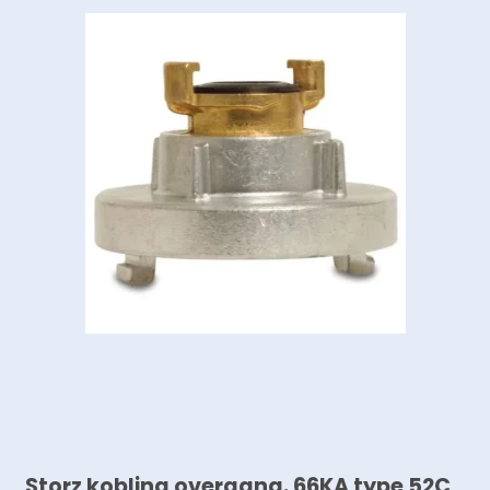
Storz kobling overgang. 66KA type 52C