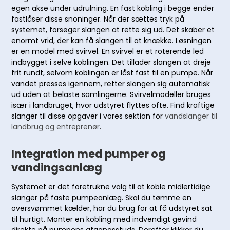
egen akse under udrulning. En fast kobling i begge ender
fastlåser disse snoninger. Når der sættes tryk på
systemet, forsøger slangen at rette sig ud. Det skaber et
enormt vrid, der kan få slangen til at knække. Løsningen
er en model med svirvel. En svirvel er et roterende led
indbygget i selve koblingen. Det tillader slangen at dreje
frit rundt, selvom koblingen er låst fast til en pumpe. Når
vandet presses igennem, retter slangen sig automatisk
ud uden at belaste samlingerne. Svirvelmodeller bruges
især i landbruget, hvor udstyret flyttes ofte. Find kraftige
slanger til disse opgaver i vores sektion for
vandslanger til
landbrug og entreprenør
.
Integration med pumper og
vandingsanlæg
Systemet er det foretrukne valg til at koble midlertidige
slanger på faste pumpeanlæg. Skal du tømme en
oversvømmet kælder, har du brug for at få udstyret sat
til hurtigt. Monter en kobling med indvendigt gevind