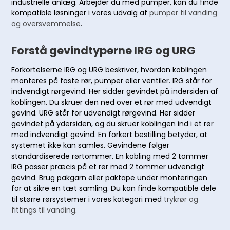
industrielle anlæg. Arbejder du med pumper, kan du finde
kompatible løsninger i vores udvalg af
pumper til vanding
og oversvømmelse
.
Forstå gevindtyperne IRG og URG
Forkortelserne IRG og URG beskriver, hvordan koblingen
monteres på faste rør, pumper eller ventiler. IRG står for
indvendigt rørgevind. Her sidder gevindet på indersiden af
koblingen. Du skruer den ned over et rør med udvendigt
gevind. URG står for udvendigt rørgevind. Her sidder
gevindet på ydersiden, og du skruer koblingen ind i et rør
med indvendigt gevind. En forkert bestilling betyder, at
systemet ikke kan samles. Gevindene følger
standardiserede rørtommer. En kobling med 2 tommer
IRG passer præcis på et rør med 2 tommer udvendigt
gevind. Brug pakgarn eller paktape under monteringen
for at sikre en tæt samling. Du kan finde kompatible dele
til større rørsystemer i vores kategori med
trykrør og
fittings til vanding
.