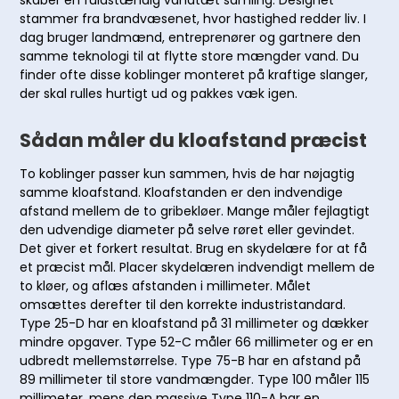
skaber en fuldstændig vandtæt samling. Designet
stammer fra brandvæsenet, hvor hastighed redder liv. I
dag bruger landmænd, entreprenører og gartnere den
samme teknologi til at flytte store mængder vand. Du
finder ofte disse koblinger monteret på kraftige slanger,
der skal rulles hurtigt ud og pakkes væk igen.
Sådan måler du kloafstand præcist
To koblinger passer kun sammen, hvis de har nøjagtig
samme kloafstand. Kloafstanden er den indvendige
afstand mellem de to gribekløer. Mange måler fejlagtigt
den udvendige diameter på selve røret eller gevindet.
Det giver et forkert resultat. Brug en skydelære for at få
et præcist mål. Placer skydelæren indvendigt mellem de
to kløer, og aflæs afstanden i millimeter. Målet
omsættes derefter til den korrekte industristandard.
Type 25-D har en kloafstand på 31 millimeter og dækker
mindre opgaver. Type 52-C måler 66 millimeter og er en
udbredt mellemstørrelse. Type 75-B har en afstand på
89 millimeter til store vandmængder. Type 100 måler 115
millimeter, mens den massive Type 110-A har en