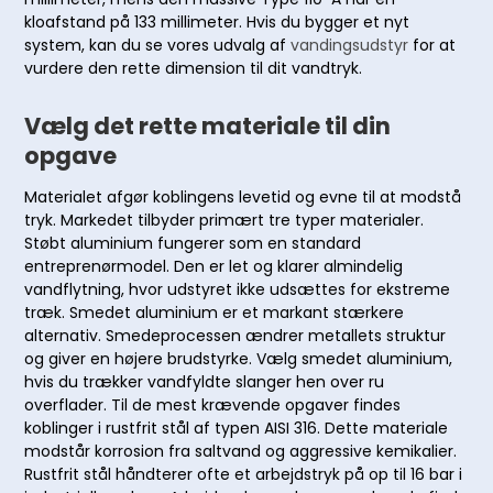
kloafstand på 133 millimeter. Hvis du bygger et nyt
system, kan du se vores udvalg af
vandingsudstyr
for at
vurdere den rette dimension til dit vandtryk.
Vælg det rette materiale til din
opgave
Materialet afgør koblingens levetid og evne til at modstå
tryk. Markedet tilbyder primært tre typer materialer.
Støbt aluminium fungerer som en standard
entreprenørmodel. Den er let og klarer almindelig
vandflytning, hvor udstyret ikke udsættes for ekstreme
træk. Smedet aluminium er et markant stærkere
alternativ. Smedeprocessen ændrer metallets struktur
og giver en højere brudstyrke. Vælg smedet aluminium,
hvis du trækker vandfyldte slanger hen over ru
overflader. Til de mest krævende opgaver findes
koblinger i rustfrit stål af typen AISI 316. Dette materiale
modstår korrosion fra saltvand og aggressive kemikalier.
Rustfrit stål håndterer ofte et arbejdstryk på op til 16 bar i