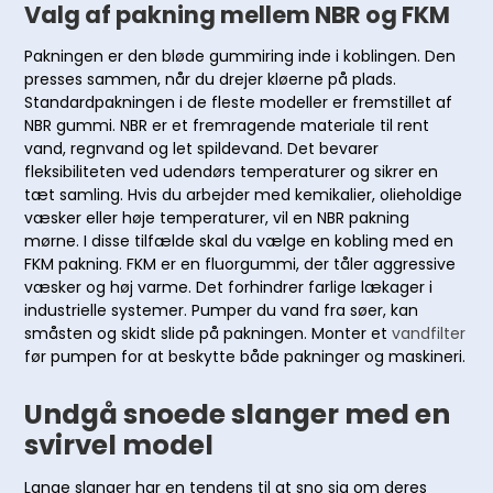
Valg af pakning mellem NBR og FKM
Pakningen er den bløde gummiring inde i koblingen. Den
presses sammen, når du drejer kløerne på plads.
Standardpakningen i de fleste modeller er fremstillet af
NBR gummi. NBR er et fremragende materiale til rent
vand, regnvand og let spildevand. Det bevarer
fleksibiliteten ved udendørs temperaturer og sikrer en
tæt samling. Hvis du arbejder med kemikalier, olieholdige
væsker eller høje temperaturer, vil en NBR pakning
mørne. I disse tilfælde skal du vælge en kobling med en
FKM pakning. FKM er en fluorgummi, der tåler aggressive
væsker og høj varme. Det forhindrer farlige lækager i
industrielle systemer. Pumper du vand fra søer, kan
småsten og skidt slide på pakningen. Monter et
vandfilter
før pumpen for at beskytte både pakninger og maskineri.
Undgå snoede slanger med en
svirvel model
Lange slanger har en tendens til at sno sig om deres