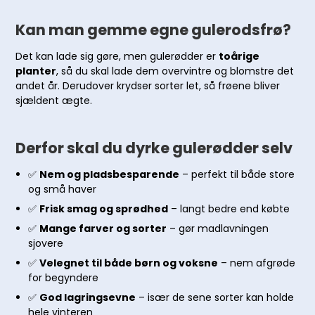
Kan man gemme egne gulerodsfrø?
Det kan lade sig gøre, men gulerødder er
toårige
planter
, så du skal lade dem overvintre og blomstre det
andet år. Derudover krydser sorter let, så frøene bliver
sjældent ægte.
Derfor skal du dyrke gulerødder selv
✅
Nem og pladsbesparende
– perfekt til både store
og små haver
✅
Frisk smag og sprødhed
– langt bedre end købte
✅
Mange farver og sorter
– gør madlavningen
sjovere
✅
Velegnet til både børn og voksne
– nem afgrøde
for begyndere
✅
God lagringsevne
– især de sene sorter kan holde
hele vinteren