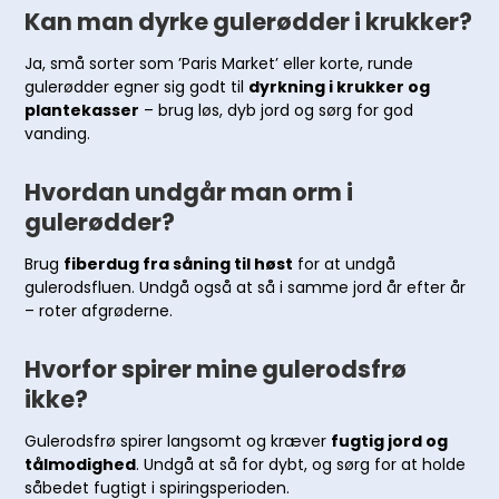
Kan man dyrke gulerødder i krukker?
Ja, små sorter som ’Paris Market’ eller korte, runde
gulerødder egner sig godt til
dyrkning i krukker og
plantekasser
– brug løs, dyb jord og sørg for god
vanding.
Hvordan undgår man orm i
gulerødder?
Brug
fiberdug fra såning til høst
for at undgå
gulerodsfluen. Undgå også at så i samme jord år efter år
– roter afgrøderne.
Hvorfor spirer mine gulerodsfrø
ikke?
Gulerodsfrø spirer langsomt og kræver
fugtig jord og
tålmodighed
. Undgå at så for dybt, og sørg for at holde
såbedet fugtigt i spiringsperioden.