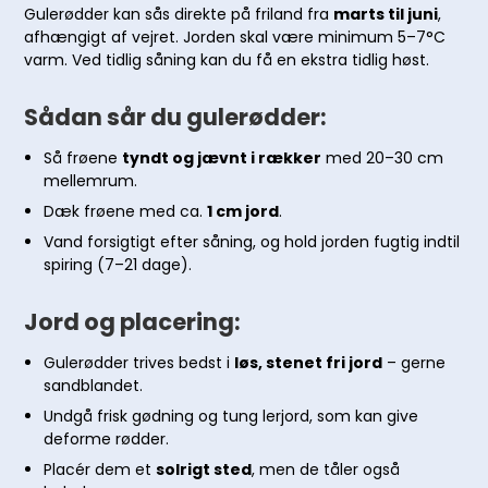
Gulerødder kan sås direkte på friland fra
marts til juni
,
afhængigt af vejret. Jorden skal være minimum 5–7°C
varm. Ved tidlig såning kan du få en ekstra tidlig høst.
Sådan sår du gulerødder:
Så frøene
tyndt og jævnt i rækker
med 20–30 cm
mellemrum.
Dæk frøene med ca.
1 cm jord
.
Vand forsigtigt efter såning, og hold jorden fugtig indtil
spiring (7–21 dage).
Jord og placering:
Gulerødder trives bedst i
løs, stenet fri jord
– gerne
sandblandet.
Undgå frisk gødning og tung lerjord, som kan give
deforme rødder.
Placér dem et
solrigt sted
, men de tåler også