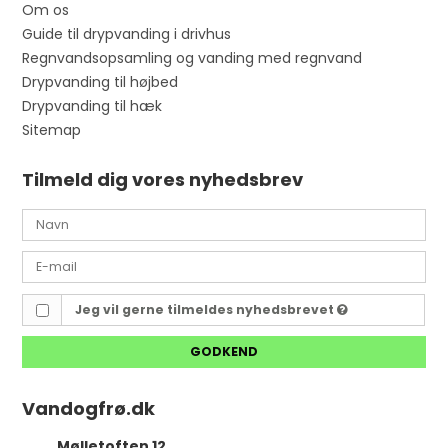
Om os
Guide til drypvanding i drivhus
Regnvandsopsamling og vanding med regnvand
Drypvanding til højbed
Drypvanding til hæk
Sitemap
Tilmeld dig vores nyhedsbrev
Jeg vil gerne tilmeldes nyhedsbrevet
GODKEND
Vandogfrø.dk
Mølletoften 12