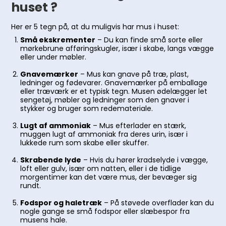
huset ?
Her er 5 tegn på, at du muligvis har mus i huset:
Små ekskrementer
– Du kan finde små sorte eller
mørkebrune afføringskugler, især i skabe, langs vægge
eller under møbler.
Gnavemærker
– Mus kan gnave på træ, plast,
ledninger og fødevarer. Gnavemærker på emballage
eller træværk er et typisk tegn. Musen ødelægger let
sengetøj, møbler og ledninger som den gnaver i
stykker og bruger som redemateriale.
Lugt af ammoniak
– Mus efterlader en stærk,
muggen lugt af ammoniak fra deres urin, især i
lukkede rum som skabe eller skuffer.
Skrabende lyde
– Hvis du hører kradselyde i vægge,
loft eller gulv, især om natten, eller i de tidlige
morgentimer kan det være mus, der bevæger sig
rundt.
Fodspor og haletræk
– På støvede overflader kan du
nogle gange se små fodspor eller slæbespor fra
musens hale.