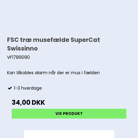
FSC træ musefælde SuperCat
Swissinno
VF1789090
Kan tilkobles alarm når der er mus i fælden
1-3 hverdage
34,00 DKK
VIS PRODUKT