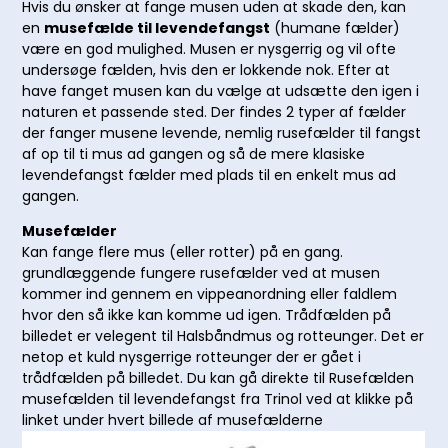
Hvis du ønsker at fange musen uden at skade den, kan
en
musefælde til levendefangst
(humane fælder)
være en god mulighed. Musen er nysgerrig og vil ofte
undersøge fælden, hvis den er lokkende nok. Efter at
have fanget musen kan du vælge at udsætte den igen i
naturen et passende sted. Der findes 2 typer af fælder
der fanger musene levende, nemlig rusefælder til fangst
af op til ti mus ad gangen og så de mere klasiske
levendefangst fælder med plads til en enkelt mus ad
gangen.
Musefælder
Kan fange flere mus (eller rotter) på en gang.
grundlæggende fungere rusefælder ved at musen
kommer ind gennem en vippeanordning eller faldlem
hvor den så ikke kan komme ud igen. Trådfælden på
billedet er velegent til Halsbåndmus og rotteunger. Det er
netop et kuld nysgerrige rotteunger der er gået i
trådfælden på billedet. Du kan gå direkte til Rusefælden
musefælden til levendefangst fra Trinol ved at klikke på
linket under hvert billede af musefælderne