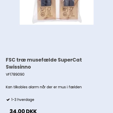
FSC træ musefælde SuperCat
Swissinno
VF1789090
Kan tilkobles alarm når der er mus i fælden
1-3 hverdage
34,00 DKK