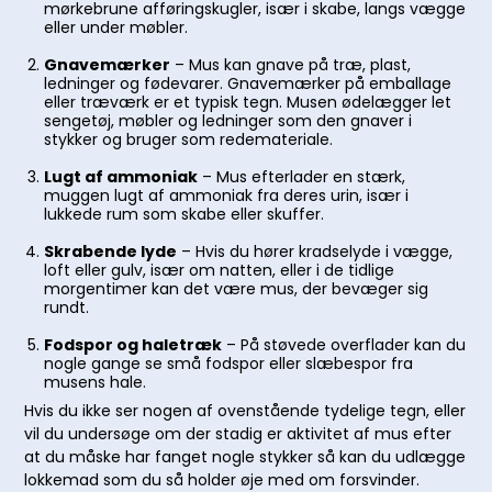
mørkebrune afføringskugler, især i skabe, langs vægge
eller under møbler.
Gnavemærker
– Mus kan gnave på træ, plast,
ledninger og fødevarer. Gnavemærker på emballage
eller træværk er et typisk tegn. Musen ødelægger let
sengetøj, møbler og ledninger som den gnaver i
stykker og bruger som redemateriale.
Lugt af ammoniak
– Mus efterlader en stærk,
muggen lugt af ammoniak fra deres urin, især i
lukkede rum som skabe eller skuffer.
Skrabende lyde
– Hvis du hører kradselyde i vægge,
loft eller gulv, især om natten, eller i de tidlige
morgentimer kan det være mus, der bevæger sig
rundt.
Fodspor og haletræk
– På støvede overflader kan du
nogle gange se små fodspor eller slæbespor fra
musens hale.
Hvis du ikke ser nogen af ovenstående tydelige tegn, eller
vil du undersøge om der stadig er aktivitet af mus efter
at du måske har fanget nogle stykker så kan du udlægge
lokkemad som du så holder øje med om forsvinder.