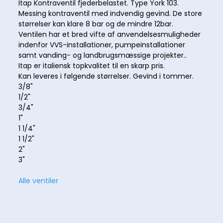
Itap Kontraventil fjederbelastet. Type York 103.
Messing kontraventil med indvendig gevind. De store
størrelser kan klare 8 bar og de mindre 12bar.
Ventilen har et bred vifte af anvendelsesmuligheder
indenfor VVS-installationer, pumpeinstallationer
samt vanding- og landbrugsmæssige projekter..
Itap er italiensk topkvalitet til en skarp pris.
Kan leveres i følgende størrelser. Gevind i tommer.
3/8"
1/2"
3/4"
1"
1 1/4"
1 1/2"
2"
3"
Alle ventiler