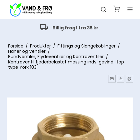
Alt indenfor havevanding
Drypvanding og pop-up vanding
Forside
/
Produkter
/
Fittings og Slangekoblinger
/
Haner og Ventiler
/
Bundventiler, Flydeventiler og Kontraventiler
/
Kontraventil fjederbelastet messing indv. gevind. Itap
type York 103