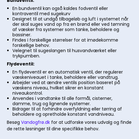
Bundventil:
En bundventil kan også kaldes fodventil eller
kontraventil med sugekurv
Designet til at undgå tilbageløb og luft i systemet når
der skal suges vand op fra en brønd eller ved tømning
af væsker fra systemer som tanke, beholdere og
bassiner.
Findes i forskellige størrelser for at imødekomme
forskellige behov.
Velegnet til sugeslangen til husvandværket eller
trykpumben.
Flydeventil:
En flydeventil er en automatisk ventil, der regulerer
væskeniveauet i tanke, beholdere eller vandtrug.
Arbejder ved at ændre ventils position baseret på
væskens niveau, hvilket sikrer en konstant
niveaukontrol.
Anvendes i vandtanke til alle formål, cisterner,
damme, trug og lignende systemer.
Bidrager til at forhindre overfyldning eller tørring af
beholdere og opretholde konstant vandniveau.
Besøg
Vandogfrø.dk
for at udforske vores udvalg og finde
de rette løsninger til dine specifikke behov.