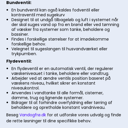
Bundventil:
En bundventil kan også kaldes fodventil eller
kontraventil med sugekurv
Designet til at undgå tilbageløb og luft i systemet når
der skal suges vand op fra en brønd eller ved tømning
af væsker fra systemer som tanke, beholdere og
bassiner.
Findes i forskellige størrelser for at imødekomme
forskellige behov.
Velegnet til sugeslangen til husvandværket eller
trykpumben.
Flydeventil:
En flydeventil er en automatisk ventil, der regulerer
væskeniveauet i tanke, beholdere eller vandtrug.
Arbejder ved at ændre ventils position baseret på
væskens niveau, hvilket sikrer en konstant
niveaukontrol.
Anvendes i vandtanke til alle formål, cisterner,
damme, trug og lignende systemer.
Bidrager til at forhindre overfyldning eller tørring af
beholdere og opretholde konstant vandniveau.
Besøg
Vandogfrø.dk
for at udforske vores udvalg og finde
de rette løsninger til dine specifikke behov.