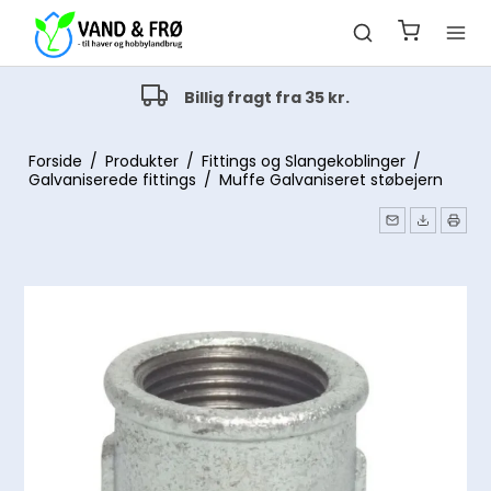
Alt indenfor havevanding
Drypvanding og pop-up vanding
Forside
/
Produkter
/
Fittings og Slangekoblinger
/
Galvaniserede fittings
/
Muffe Galvaniseret støbejern