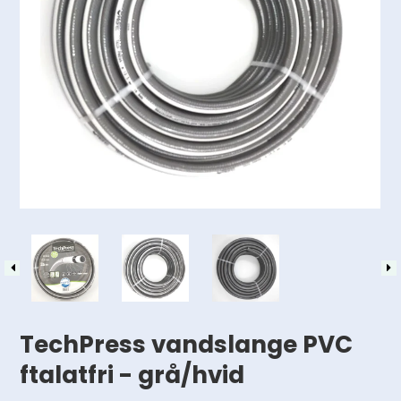
TechPress vandslange PVC
ftalatfri - grå/hvid