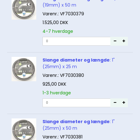
(19mm) x 50 m
Varenr.:
VF7030379
1.525,00 DKK
4-7 hverdage
Slange diameter og længde
:
1"
(25mm) x 25 m
Varenr.:
VF7030380
925,00 DKK
1-3 hverdage
Slange diameter og længde
:
1"
(25mm) x 50 m
Varenr.:
VF7030381