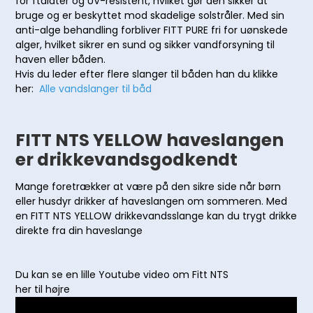
for ftalater og UV-resistent, hvilket gør den sikker at
bruge og er beskyttet mod skadelige solstråler. Med sin
anti-alge behandling forbliver FITT PURE fri for uønskede
alger, hvilket sikrer en sund og sikker vandforsyning til
haven eller båden.
Hvis du leder efter flere slanger til båden han du klikke
her:
Alle vandslanger til båd
FITT NTS YELLOW haveslangen
er drikkevandsgodkendt
Mange foretrækker at være på den sikre side når børn
eller husdyr drikker af haveslangen om sommeren. Med
en FITT NTS YELLOW drikkevandsslange kan du trygt drikke
direkte fra din haveslange
Du kan se en lille Youtube video om Fitt NTS
her til højre