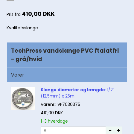
410,00 DKK
Pris fra
Kvalitetsslange
TechPress vandslange PVC ftalatfri
- grå/hvid
Varer
Slange diameter og længde
:
1/2"
(12,5mm) x 25m
Varenr.:
VF7030375
410,00 DKK
1-3 hverdage