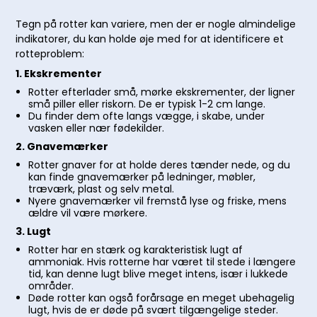
Tegn på rotter kan variere, men der er nogle almindelige
indikatorer, du kan holde øje med for at identificere et
rotteproblem:
1. Ekskrementer
Rotter efterlader små, mørke ekskrementer, der ligner
små piller eller riskorn. De er typisk 1-2 cm lange.
Du finder dem ofte langs vægge, i skabe, under
vasken eller nær fødekilder.
2. Gnavemærker
Rotter gnaver for at holde deres tænder nede, og du
kan finde gnavemærker på ledninger, møbler,
træværk, plast og selv metal.
Nyere gnavemærker vil fremstå lyse og friske, mens
ældre vil være mørkere.
3. Lugt
Rotter har en stærk og karakteristisk lugt af
ammoniak. Hvis rotterne har været til stede i længere
tid, kan denne lugt blive meget intens, især i lukkede
områder.
Døde rotter kan også forårsage en meget ubehagelig
lugt, hvis de er døde på svært tilgængelige steder.