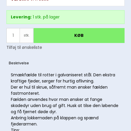
Levering:
1
stk.
på lager
KØB
stk.
Tilføj til ønskeliste
Beskrivelse
Smækfælde til rotter i galvaniseret stål. Den ekstra
kraftige fjeder, sørger for hurtig aflivning.
Der er hul til skrue, såfremt man ønsker fælden
fastmonteret.
Fælden anvendes hvor man ønsker at fange
skadedyr uden brug af gift. Husk at tilse den løbende
og få fjernet døde dyr.
Anbring lokkemaden på klappen og spænd
fjederarmen.
Tips: