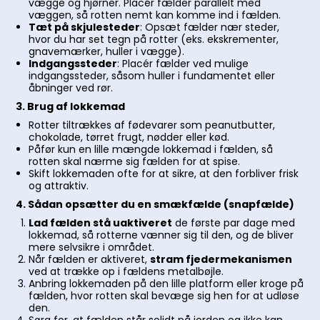
vægge og hjørner. Placér fælder parallelt med
væggen, så rotten nemt kan komme ind i fælden.
Tæt på skjulesteder
: Opsæt fælder nær steder,
hvor du har set tegn på rotter (eks. ekskrementer,
gnavemærker, huller i vægge).
Indgangssteder
: Placér fælder ved mulige
indgangssteder, såsom huller i fundamentet eller
åbninger ved rør.
3. Brug af lokkemad
Rotter tiltrækkes af fødevarer som peanutbutter,
chokolade, tørret frugt, nødder eller kød.
Påfør kun en lille mængde lokkemad i fælden, så
rotten skal nærme sig fælden for at spise.
Skift lokkemaden ofte for at sikre, at den forbliver frisk
og attraktiv.
4. Sådan opsætter du en smækfælde (snapfælde)
Lad fælden stå uaktiveret
de første par dage med
lokkemad, så rotterne vænner sig til den, og de bliver
mere selvsikre i området.
Når fælden er aktiveret,
stram fjedermekanismen
ved at trække op i fældens metalbøjle.
Anbring lokkemaden på den lille platform eller kroge på
fælden, hvor rotten skal bevæge sig hen for at udløse
den.