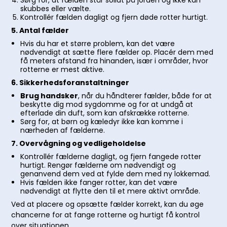
Sørg for, at fælden står solidt på jorden og ikke kan
skubbes eller vælte.
Kontrollér fælden dagligt og fjern døde rotter hurtigt.
5. Antal fælder
Hvis du har et større problem, kan det være
nødvendigt at sætte flere fælder op. Placér dem med
få meters afstand fra hinanden, især i områder, hvor
rotterne er mest aktive.
6. Sikkerhedsforanstaltninger
Brug handsker
, når du håndterer fælder, både for at
beskytte dig mod sygdomme og for at undgå at
efterlade din duft, som kan afskrække rotterne.
Sørg for, at børn og kæledyr ikke kan komme i
nærheden af fælderne.
7. Overvågning og vedligeholdelse
Kontrollér fælderne dagligt, og fjern fangede rotter
hurtigt. Rengør fælderne om nødvendigt og
genanvend dem ved at fylde dem med ny lokkemad.
Hvis fælden ikke fanger rotter, kan det være
nødvendigt at flytte den til et mere aktivt område.
Ved at placere og opsætte fælder korrekt, kan du øge
chancerne for at fange rotterne og hurtigt få kontrol
over situationen.