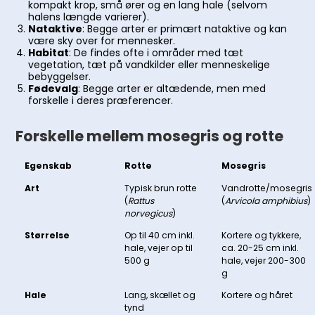
kompakt krop, små ører og en lang hale (selvom
halens længde varierer).
Nataktive
: Begge arter er primært nataktive og kan
være sky over for mennesker.
Habitat
: De findes ofte i områder med tæt
vegetation, tæt på vandkilder eller menneskelige
bebyggelser.
Fødevalg
: Begge arter er altædende, men med
forskelle i deres præferencer.
Forskelle mellem mosegris og rotte
Egenskab
Rotte
Mosegris
Art
Typisk brun rotte
Vandrotte/mosegris
(
Rattus
(
Arvicola amphibius
)
norvegicus
)
Størrelse
Op til 40 cm inkl.
Kortere og tykkere,
hale, vejer op til
ca. 20-25 cm inkl.
500 g
hale, vejer 200-300
g
Hale
Lang, skællet og
Kortere og håret
tynd