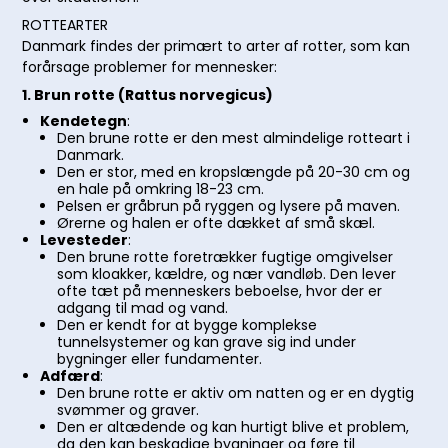
ROTTEARTER
Danmark findes der primært to arter af rotter, som kan
forårsage problemer for mennesker:
1. Brun rotte (Rattus norvegicus)
Kendetegn
:
Den brune rotte er den mest almindelige rotteart i
Danmark.
Den er stor, med en kropslængde på 20-30 cm og
en hale på omkring 18-23 cm.
Pelsen er gråbrun på ryggen og lysere på maven.
Ørerne og halen er ofte dækket af små skæl.
Levesteder
:
Den brune rotte foretrækker fugtige omgivelser
som kloakker, kældre, og nær vandløb. Den lever
ofte tæt på menneskers beboelse, hvor der er
adgang til mad og vand.
Den er kendt for at bygge komplekse
tunnelsystemer og kan grave sig ind under
bygninger eller fundamenter.
Adfærd
:
Den brune rotte er aktiv om natten og er en dygtig
svømmer og graver.
Den er altædende og kan hurtigt blive et problem,
da den kan beskadige bygninger og føre til