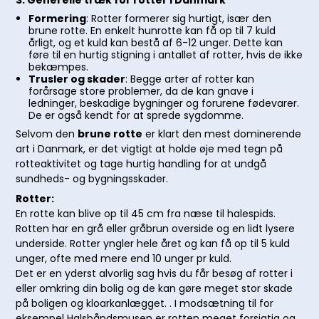
3. Generelle træk for rotter i Danmark
Formering
: Rotter formerer sig hurtigt, især den
brune rotte. En enkelt hunrotte kan få op til 7 kuld
årligt, og et kuld kan bestå af 6-12 unger. Dette kan
føre til en hurtig stigning i antallet af rotter, hvis de ikke
bekæmpes.
Trusler og skader
: Begge arter af rotter kan
forårsage store problemer, da de kan gnave i
ledninger, beskadige bygninger og forurene fødevarer.
De er også kendt for at sprede sygdomme.
Selvom den
brune rotte
er klart den mest dominerende
art i Danmark, er det vigtigt at holde øje med tegn på
rotteaktivitet og tage hurtig handling for at undgå
sundheds- og bygningsskader.
Rotter:
En rotte kan blive op til 45 cm fra næse til halespids.
Rotten har en grå eller gråbrun overside og en lidt lysere
underside. Rotter yngler hele året og kan få op til 5 kuld
unger, ofte med mere end 10 unger pr kuld.
Det er en yderst alvorlig sag hvis du får besøg af rotter i
eller omkring din bolig og de kan gøre meget stor skade
på boligen og kloarkanlægget. . I modsætning til for
eksempel Halsbåndsmusen er rotten meget forsigtig og