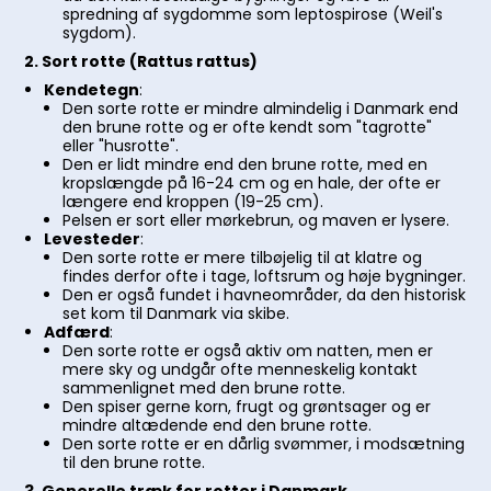
spredning af sygdomme som leptospirose (Weil's
sygdom).
2. Sort rotte (Rattus rattus)
Kendetegn
:
Den sorte rotte er mindre almindelig i Danmark end
den brune rotte og er ofte kendt som "tagrotte"
eller "husrotte".
Den er lidt mindre end den brune rotte, med en
kropslængde på 16-24 cm og en hale, der ofte er
længere end kroppen (19-25 cm).
Pelsen er sort eller mørkebrun, og maven er lysere.
Levesteder
:
Den sorte rotte er mere tilbøjelig til at klatre og
findes derfor ofte i tage, loftsrum og høje bygninger.
Den er også fundet i havneområder, da den historisk
set kom til Danmark via skibe.
Adfærd
:
Den sorte rotte er også aktiv om natten, men er
mere sky og undgår ofte menneskelig kontakt
sammenlignet med den brune rotte.
Den spiser gerne korn, frugt og grøntsager og er
mindre altædende end den brune rotte.
Den sorte rotte er en dårlig svømmer, i modsætning
til den brune rotte.