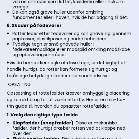
varme områder som loftet, kælderen eller i hulrum i
vægge.
De kan også grave huller udenfor omkring
fundamentet eller i haven, hvis de har adgang til det.
8. Skader på fødevarer
Rotter leder efter fødevarer og kan gnave sig igennem
papkasser, plastikposer og andre beholdere.
Tydelige tegn er små gnavede huller i
fødevareemballage eller madspild omkring madskabe
og opbevaringsområder.
Hvis du bemærker nogle af disse tegn, er det vigtigt at
handle hurtigt, da rotter kan formere sig hurtigt og
forårsage betydelige skader eller sundhedsrisici.
OPSÆTING
Opsætning af rottefælder kræver omhyggelig placering
og korrekt brug for at være effektiv. Her er en trin-for-
trin guide til, hvordan du opsætter rottefælder:
1. Vælg den rigtige type fælde
Klapfælder (snapfælder)
: Disse er mekaniske
fælder, der hurtigt dræber rotten ved at klappe ned
over den.
Elektroniske fælder
: Disse dræber rotten med et