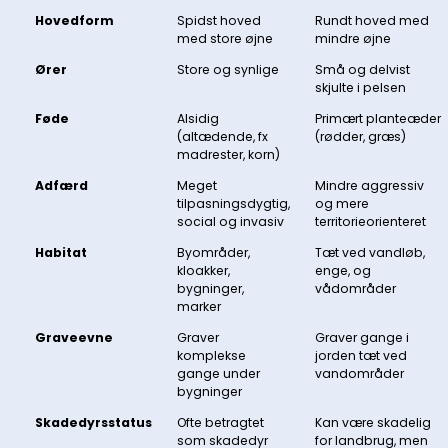
Hovedform
Spidst hoved
Rundt hoved med
med store øjne
mindre øjne
Ører
Store og synlige
Små og delvist
skjulte i pelsen
Føde
Alsidig
Primært planteæder
(altædende, fx
(rødder, græs)
madrester, korn)
Adfærd
Meget
Mindre aggressiv
tilpasningsdygtig,
og mere
social og invasiv
territorieorienteret
Habitat
Byområder,
Tæt ved vandløb,
kloakker,
enge, og
bygninger,
vådområder
marker
Graveevne
Graver
Graver gange i
komplekse
jorden tæt ved
gange under
vandområder
bygninger
Skadedyrsstatus
Ofte betragtet
Kan være skadelig
som skadedyr
for landbrug, men