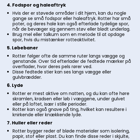
4. Fodspor og haleaftryk
Hvis der er støvede områder i dit hjem, kan du nogle
gange se små fodspor eller haleaftryk. Rotter har små
poter, og deres hale kan også efterlade tydelige spor,
når de bevæger sig gennem støv eller blødt underlag.
Brug mel eller talkum som en metode til at opdage
spor, hvis du mistænker rotteaktivitet.
5. Løbebaner
Rotter følger ofte de samme ruter langs vægge og
genstande. Over tid efterlader de fedtede mærker på
overflader, hvor deres pels rører ved.
Disse fedtede stier kan ses langs vægge eller
gulvbrædder.
6. Lyde
Rotter er mest aktive om natten, og du kan ofte høre
skramlen, kradsen eller løb i væggene, under gulvet
eller på loftet, især i stille perioder.
Rotter kan også gnave på ting, hvilket kan resultere i
knirkende eller knækkende lyde.
7. Huller eller reder
Rotter bygger reder af bløde materialer som isolering,
papir, stof eller plast. Du kan finde disse reder i skjulte,