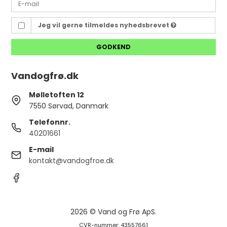
Jeg vil gerne tilmeldes nyhedsbrevet
GODKEND
Vandogfrø.dk
Mølletoften 12
7550 Sørvad, Danmark
Telefonnr.
40201661
E-mail
kontakt@vandogfroe.dk
2026 © Vand og Frø ApS.
CVR-nummer: 43557661