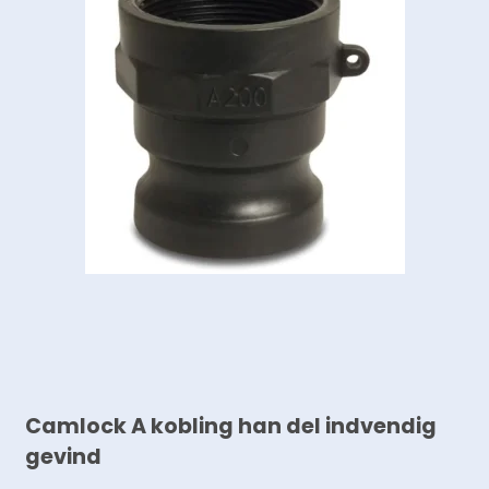
Camlock A kobling han del indvendig
gevind