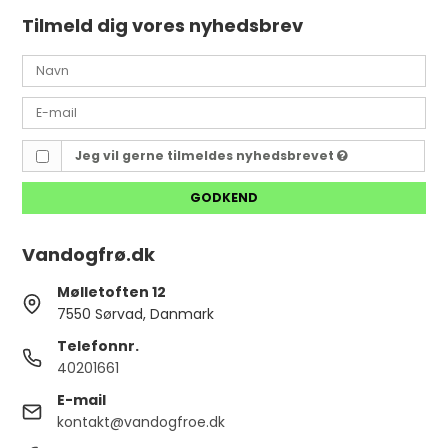
Tilmeld dig vores nyhedsbrev
Jeg vil gerne tilmeldes nyhedsbrevet
GODKEND
Vandogfrø.dk
Mølletoften 12
7550 Sørvad, Danmark
Telefonnr.
40201661
E-mail
kontakt@vandogfroe.dk