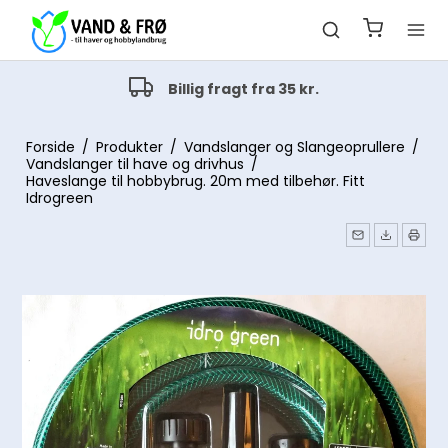
Alt indenfor havevanding
Drypvanding og pop-up vanding
Forside
/
Produkter
/
Vandslanger og Slangeoprullere
/
Vandslanger til have og drivhus
/
Haveslange til hobbybrug. 20m med tilbehør. Fitt
Idrogreen