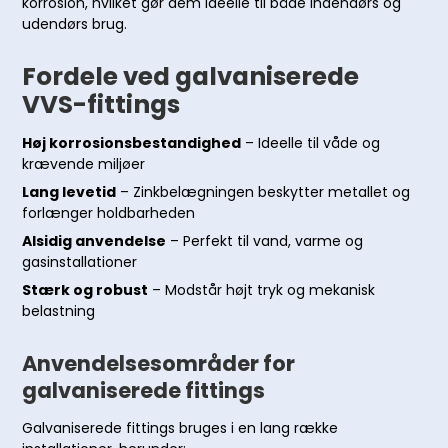
korrosion, hvilket gør dem ideelle til både indendørs og
udendørs brug.
Fordele ved galvaniserede
VVS-fittings
Høj korrosionsbestandighed
– Ideelle til våde og
krævende miljøer
Lang levetid
– Zinkbelægningen beskytter metallet og
forlænger holdbarheden
Alsidig anvendelse
– Perfekt til vand, varme og
gasinstallationer
Stærk og robust
– Modstår højt tryk og mekanisk
belastning
Anvendelsesområder for
galvaniserede fittings
Galvaniserede fittings bruges i en lang række