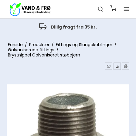
Alt indenfor havevanding
Drypvanding og pop-up vanding
Forside
/
Produkter
/
Fittings og Slangekoblinger
/
Galvaniserede fittings
/
Brystnippel Galvaniseret støbejern