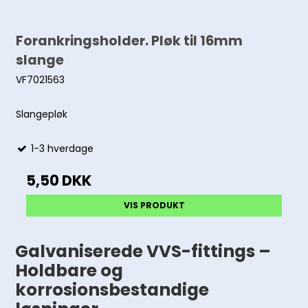
Forankringsholder. Pløk til 16mm
slange
VF7021563
Slangepløk
1-3 hverdage
5,50 DKK
VIS PRODUKT
Galvaniserede VVS-fittings –
Holdbare og
korrosionsbestandige